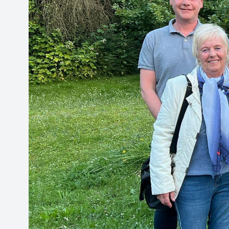
Rubinfunken
Rubingarde
Showtanzgruppe Phönixe
Bembel Bube
Schleiereulen
Elferrat
Büttenredner
Ehrensenatoren
Galerie
News & Termine