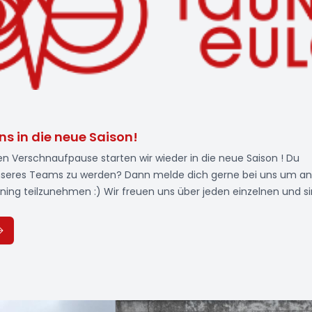
ns in die neue Saison!
en Verschnaufpause starten wir wieder in die neue Saison ! Du
unseres Teams zu werden? Dann melde dich gerne bei uns um an
ning teilzunehmen :) Wir freuen uns über jeden einzelnen und s
annt, was wir tolles auf der Bühne präsentieren können! Start
 um 17:30 Uhr in der Alten Schule in Seulberg Start Rubinfunken:
hr in der Alten Schule in Seulberg Start Rubingarde & Phönixe:
nabend am 06.05 ab 19:30 Uhr in der Alten Schule in
l Bube: Info/ Kennenlernabend am 23.04. ab 19:30 Uhr in der Alt
erg.