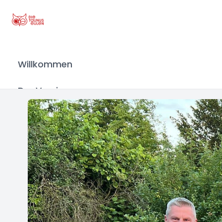
Willkommen
Der Verein
Historie
Die Satzung
Die Gruppen
Tanzmariechen
Rubinchen