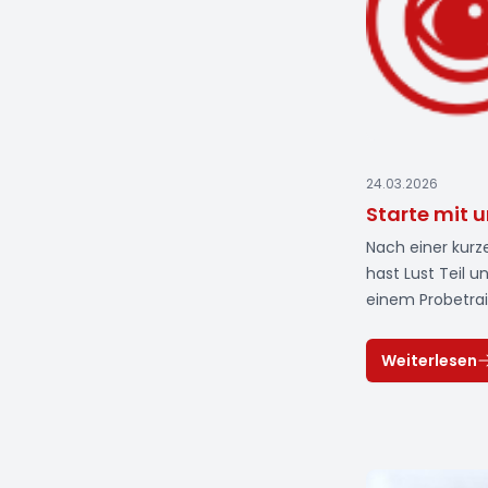
24.03.2026
Starte mit u
Nach einer kurz
hast Lust Teil 
einem Probetrai
schon ganz gesp
Rubinchen: 14.04
Weiterlesen
14.04 um 18:30 U
Info/ Kennenler
Seulberg. Bembe
Schule in Seulb