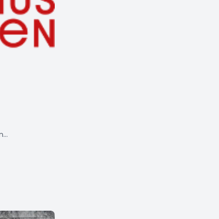
ind
en